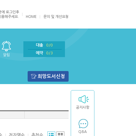
관에
로그인
후
이용해주세요.
HOME
문의 및 개선요청
대출
0/0
예약
0/3
알림
희망도서신청
공지사항
Q&A
순
저자명순
추천순