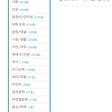
사회
(978종)
인문
(466종)
컴퓨터/인터넷
(435종)
대학교재
(374종)
문화/예술
(293종)
가정/생활
(288종)
자연/과학
(260종)
에세이/산문
(246종)
역사
(139종)
오디오북
(104종)
취미/여행
(41종)
어린이
(34종)
장르문학
(22종)
연령별분류
(22종)
종교/역학
(7종)