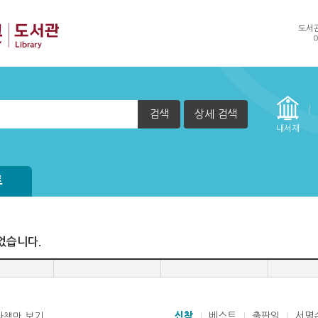
도서
검색
상세 검색
내서재
방법
실행 할 수 없습니다. (2015년 12월 29일부터)
자책이 열리지 않아요.
트
었습니다.
신착
베스트
출판일
서명
자책만 보기