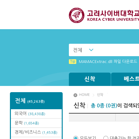
전체
Tip
[002] 스마트폰_푸시 기능 안내
Tip
MAMACExtrac.dll 파일 다운로드
Tip
Tip
Tip
[001] 스마트폰_시작페이지 설정 
Windows XP에서는 북플레이어를 
(뷰어:북플레이어를 설치했는데) 전
신착
베스
HOME
신착
전체
(45,263종)
신착
총 0종 (0권)
이 검색되
외국어
(38,438종)
문학
(1,654종)
경제/비즈니스
(1,453종)
모두보기
대출가능 한 전