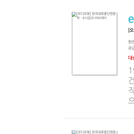
[
현
공급
대출
1