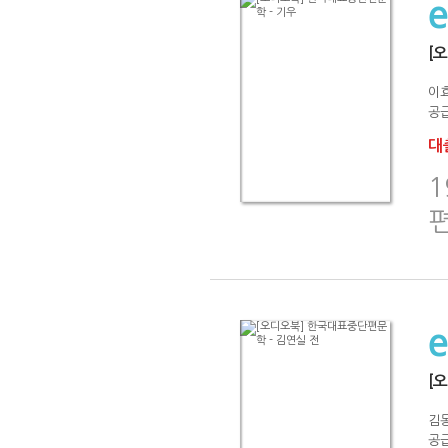
[
이
공급
대출
[
김
공급