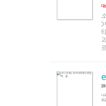
대출
>
[
나
공급