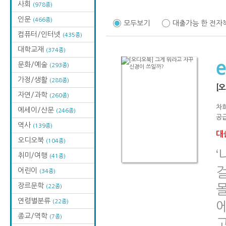
사회
(978종)
인문
(466종)
모두보기
대출가능 한 전자
컴퓨터/인터넷
(435종)
대학교재
(374종)
문화/예술
(293종)
가정/생활
(288종)
[
자연/과학
(260종)
차
에세이/산문
(246종)
공급
역사
(139종)
대출
오디오북
(104종)
취미/여행
(41종)
걸
어린이
(34종)
장르문학
몰
(22종)
연령별분류
(22종)
종교/역학
(7종)