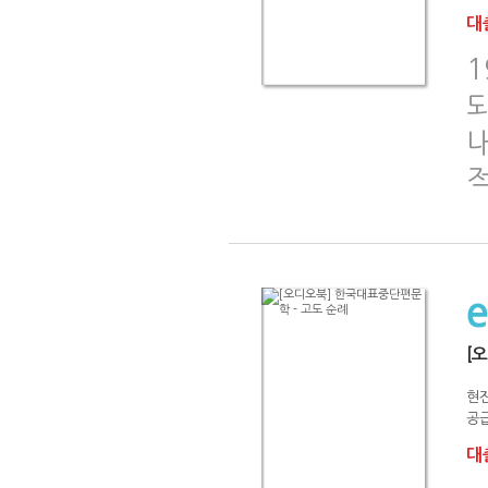
대출
1
[
현
공급
대출