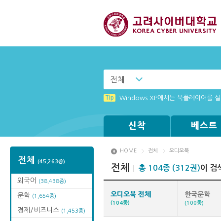
전체
Tip
Tip
(뷰어:북플레이어를 설치했는데) 전자
[002] 스마트폰_푸시 기능 안내
Tip
Windows XP에서는 북플레이어를 실행
Tip
Tip
MAMACExtrac.dll 파일 다운로드
[001] 스마트폰_시작페이지 설정 방
신착
베스트
HOME
전체
오디오북
전체
(45,263종)
전체
총 104종 (312권)
이 검
외국어
(38,438종)
오디오북 전체
한국문학
문학
(1,654종)
(104종)
(100종)
경제/비즈니스
(1,453종)