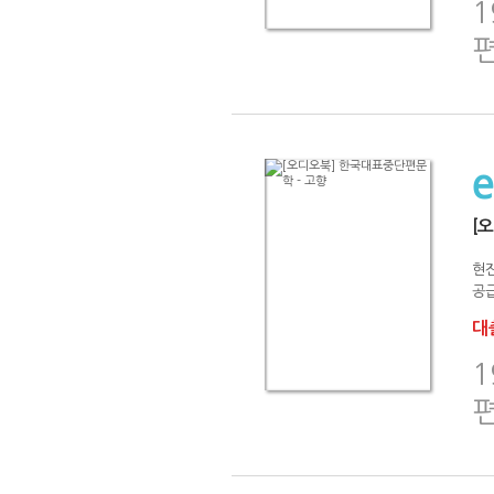
[
현
공급
대출