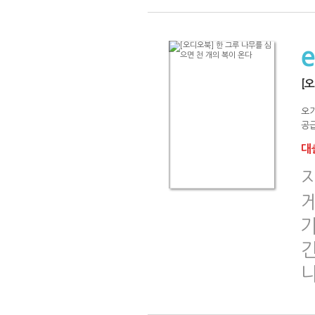
[
오
공급
대출
게