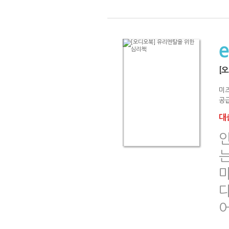
[
미
공급
대출
마