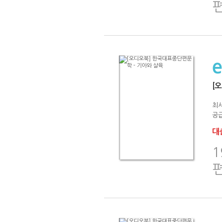
[
최
공급
대출