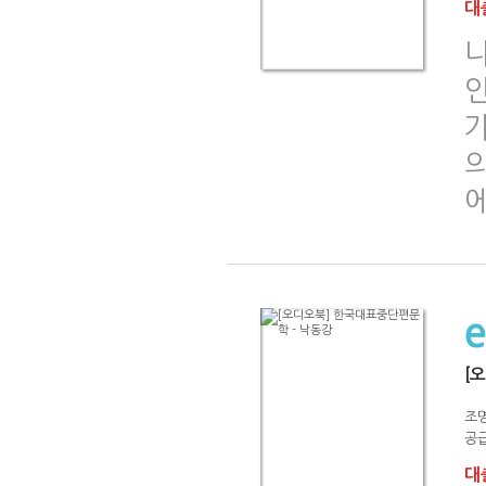
대출
나
[
조
공급
대출