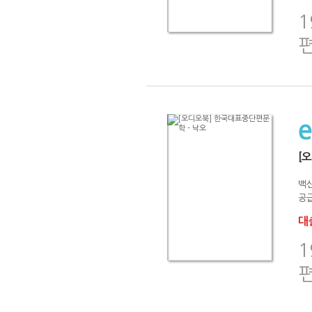
[
백
공급
대출