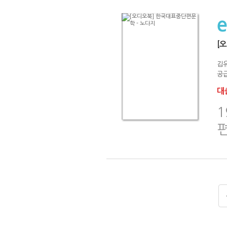
[
김
공급
대출