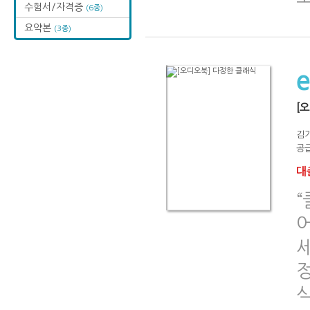
수험서/자격증
(6종)
요약본
(3종)
[
김
공급
대출
“